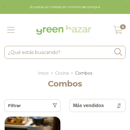
9 
6 cuotas sin interés sin minimo de compra
0
Inicio
>
Cocina
>
Combos
Combos
Filtrar