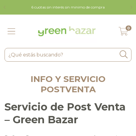
9 
6 cuotas sin interés sin minimo de compra
0
INFO Y SERVICIO
POSTVENTA
Servicio de Post Venta
– Green Bazar