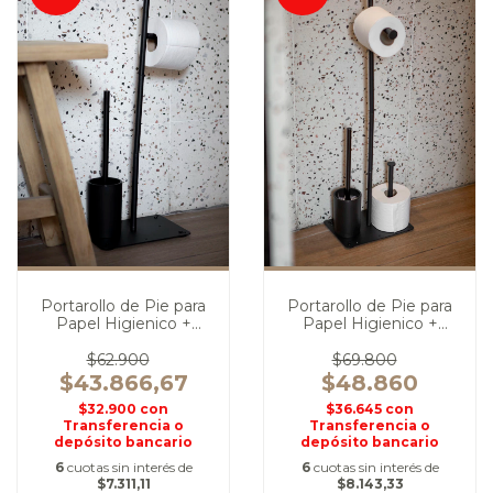
Portarollo de Pie para
Portarollo de Pie para
Papel Higienico +
Papel Higienico +
Escobilla
Escobilla Grande
$62.900
$69.800
$43.866,67
$48.860
$32.900
con
$36.645
con
Transferencia o
Transferencia o
depósito bancario
depósito bancario
6
cuotas sin interés de
6
cuotas sin interés de
$7.311,11
$8.143,33