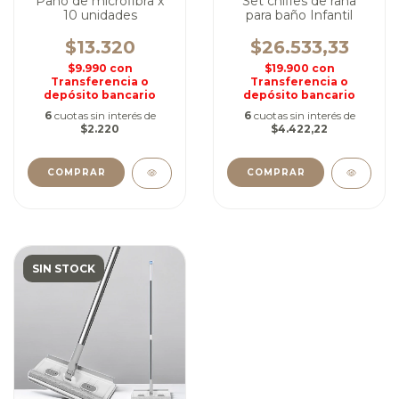
Paño de microfibra x
Set chifles de rana
10 unidades
para baño Infantil
$13.320
$26.533,33
$9.990
con
$19.900
con
Transferencia o
Transferencia o
depósito bancario
depósito bancario
6
cuotas sin interés de
6
cuotas sin interés de
$2.220
$4.422,22
SIN STOCK