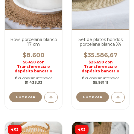
Bowl porcelana blanco
Set de platos hondos
17 cm
porcelana blanca X4
$8.600
$35.586,67
$6.450
con
$26.690
con
Transferencia o
Transferencia o
depósito bancario
depósito bancario
6
cuotas sin interés de
6
cuotas sin interés de
$1.433,33
$5.931,11
COMPRAR
COMPRAR
4X3
4X3