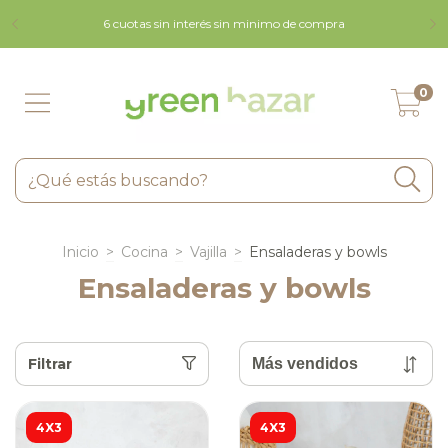
9 
6 cuotas sin interés sin minimo de compra
0
Inicio
>
Cocina
>
Vajilla
>
Ensaladeras y bowls
Ensaladeras y bowls
Filtrar
4X3
4X3