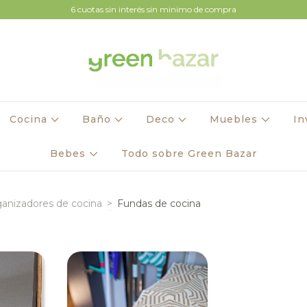
6 cuotas sin interés sin minimo de compra
Cocina
Baño
Deco
Muebles
In
Bebes
Todo sobre Green Bazar
anizadores de cocina
>
Fundas de cocina