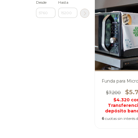
Desde
Hasta
Funda para Micr
$5.
$7.200
$4.320
co
Transferenci
depósito banc
6
cuotas sin interés 