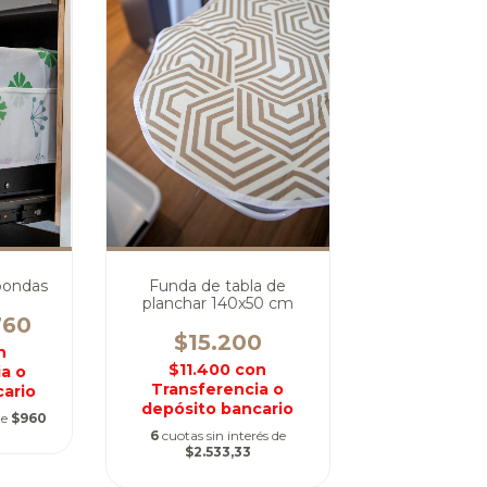
oondas
Funda de tabla de
planchar 140x50 cm
760
$15.200
n
$11.400
con
a o
Transferencia o
ario
depósito bancario
de
$960
6
cuotas sin interés de
$2.533,33