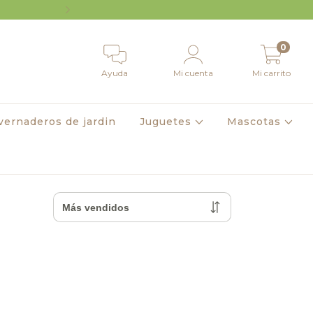
9 cuotas sin interés superando $160.000 | 12 c
0
Ayuda
Mi cuenta
Mi carrito
vernaderos de jardin
Juguetes
Mascotas