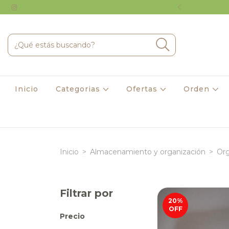
ando en transferencia
Inicio
Categorias
Ofertas
Orden
Inicio
>
Almacenamiento y organización
>
Org
Filtrar por
20
%
OFF
Precio