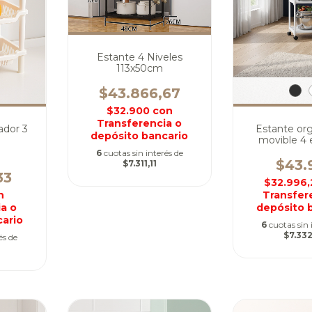
Estante 4 Niveles
113x50cm
$43.866,67
$32.900
con
Transferencia o
ador 3
Estante or
depósito bancario
movible 4 
6
cuotas sin interés de
$43.
$7.311,11
33
$32.996
n
Transfer
a o
depósito 
ario
6
cuotas sin 
$7.332
és de