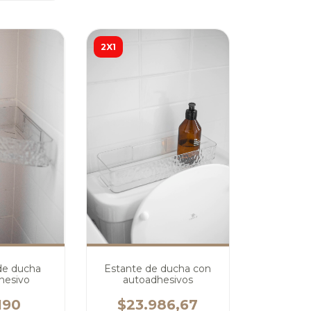
2X1
de ducha
Estante de ducha con
hesivo
autoadhesivos
190
$23.986,67