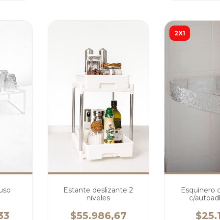
2X1
uso
Estante deslizante 2
Esquinero 
M
niveles
c/autoad
33
$55.986,67
$25.