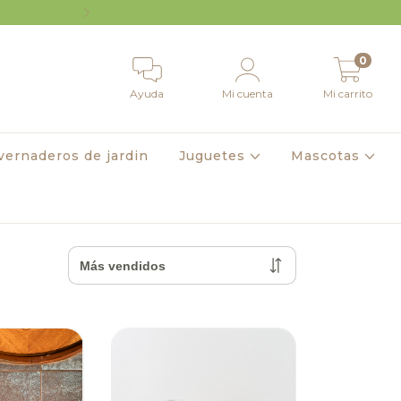
9 cuotas sin interés superando $160.000 | 12 c
0
Ayuda
Mi cuenta
Mi carrito
vernaderos de jardin
Juguetes
Mascotas