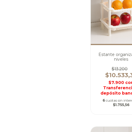
Estante organiz
niveles
$13.200
$10.533,
$7.900
co
Transferenci
depósito banc
6
cuotas sin inter
$1.755,56