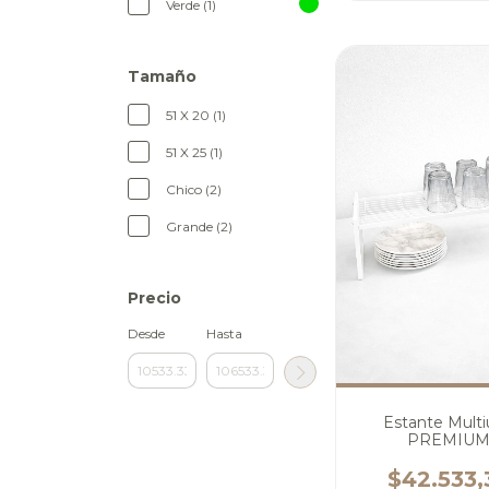
Verde (1)
Tamaño
51 X 20 (1)
51 X 25 (1)
Chico (2)
Grande (2)
Precio
Desde
Hasta
Estante Multi
PREMIU
$42.533,