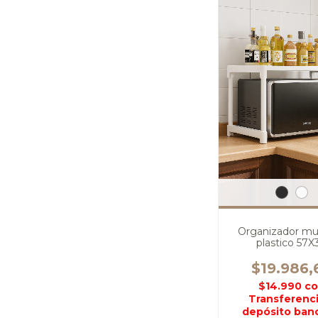
Organizador mu
plastico 57X
$19.986,
$14.990
c
Transferenci
depósito banc