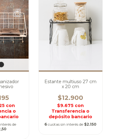
Estante multiuso 27 cm
ganizador
x 20 cm
hesivo
$12.900
195
$9.675
con
,25
con
Transferencia o
encia o
depósito bancario
bancario
6
cuotas sin interés de
$2.150
interés de
2,50