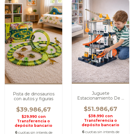
Juguete
Pista de dinosaurios
Estacionamiento De 3
con autos y figuras
Nieveles
$51.986,67
$39.986,67
$38.990
con
$29.990
con
Transferencia o
Transferencia o
depósito bancario
depósito bancario
6
cuotas sin interés de
6
cuotas sin interés de