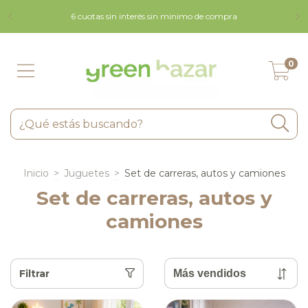
9 
6 cuotas sin interés sin minimo de compra
0
Inicio
>
Juguetes
>
Set de carreras, autos y camiones
Set de carreras, autos y
camiones
Filtrar