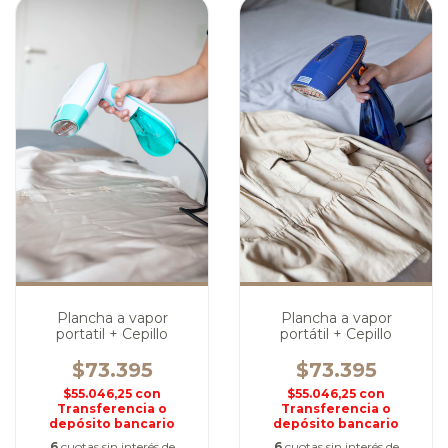
Plancha a vapor
Plancha a vapor
portatil + Cepillo
portátil + Cepillo
$73.395
$73.395
$55.046,25
con
$55.046,25
con
Transferencia o
Transferencia o
depósito bancario
depósito bancario
6
cuotas sin interés de
6
cuotas sin interés de