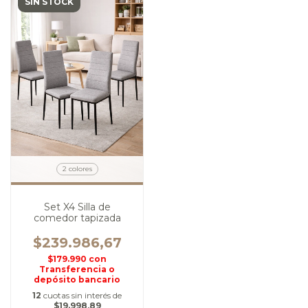
SIN STOCK
2 colores
Set X4 Silla de
comedor tapizada
$239.986,67
$179.990
con
Transferencia o
depósito bancario
12
cuotas sin interés de
$19.998,89