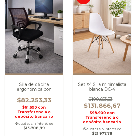
Silla de oficina
Set X4 Silla minimalista
ergonómica con
blanca DC-4
ruedas
$82.253,33
$190.653,33
$131.866,67
$61.690
con
Transferencia o
$98.900
con
depósito bancario
Transferencia o
depósito bancario
6
cuotas sin interés de
$13.708,89
6
cuotas sin interés de
$21.977,78